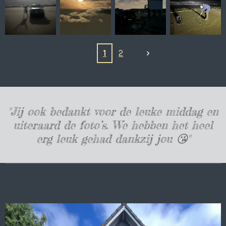
1
2
"Jij ook bedankt voor de leuke middag en
uiteraard de foto’s. We hebben het heel
erg leuk gehad dankzij jou 😘"