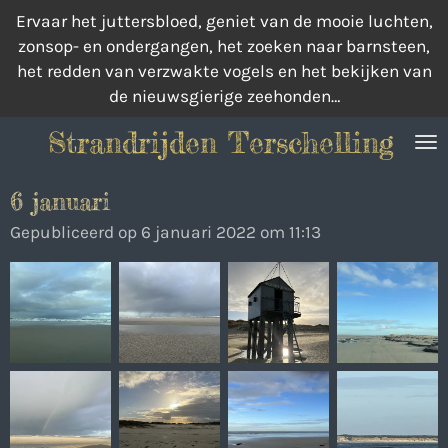
Ervaar het juttersbloed, geniet van de mooie luchten,
Ga
zonsop- en ondergangen, het zoeken naar barnsteen,
direct
het redden van verzwakte vogels en het bekijken van
naar
de nieuwsgierige zeehonden…
de
hoofdinhoud
Strandrijden Terschelling
6 januari
Gepubliceerd op 6 januari 2022 om 11:13