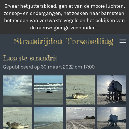
Ervaar het juttersbloed, geniet van de mooie luchten,
Ga
zonsop- en ondergangen, het zoeken naar barnsteen,
direct
het redden van verzwakte vogels en het bekijken van
naar
de nieuwsgierige zeehonden…
de
hoofdinhoud
Strandrijden Terschelling
Laatste strandrit
Gepubliceerd op 30 maart 2022 om 17:00