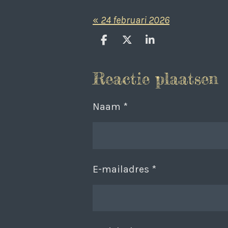
«
24 februari 2026
D
D
S
e
e
h
l
e
a
Reactie plaatsen
e
l
r
n
e
Naam *
E-mailadres *