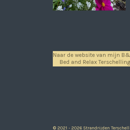
Naar de website van mijn B
Bed and Relax Terschellin
© 2021 - 2026 Strandrijden Terschell