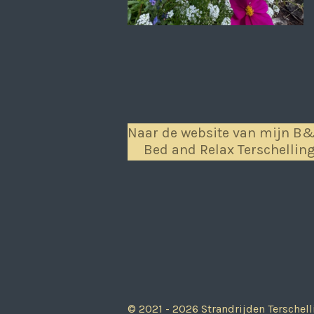
Naar de website van mijn B
Bed and Relax Terschellin
© 2021 - 2026 Strandrijden Terschell