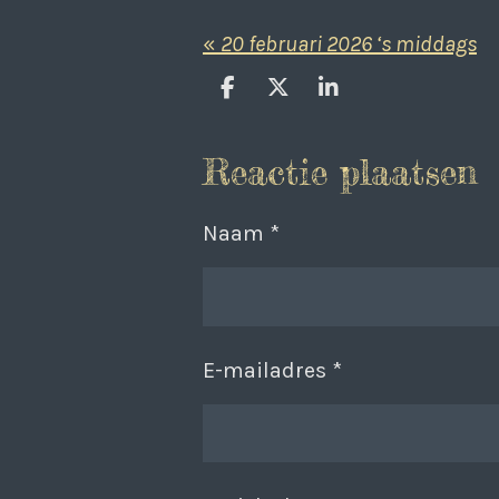
«
20 februari 2026 ‘s middags
D
D
S
e
e
h
l
e
a
Reactie plaatsen
e
l
r
n
e
Naam *
E-mailadres *