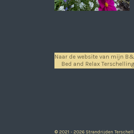
Naar de website van mijn B
Bed and Relax Terschellin
© 2021 - 2026 Strandrijden Terschell