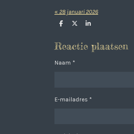
«
28 januari 2026
D
D
S
e
e
h
l
e
a
Reactie plaatsen
e
l
r
n
e
Naam *
E-mailadres *