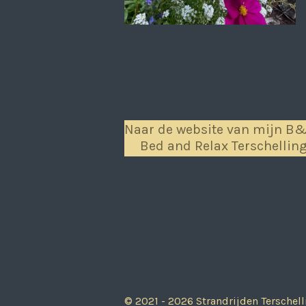
Naar de website van mijn B
Bed and Relax Terschellin
© 2021 - 2026 Strandrijden Terschell