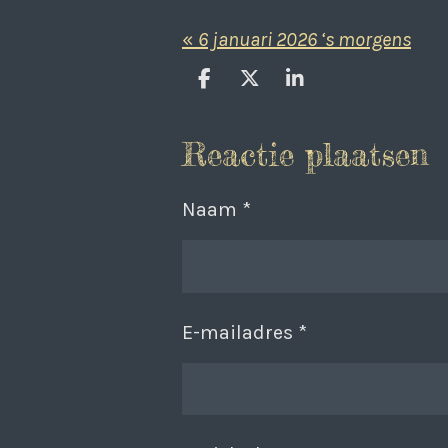
«
6 januari 2026 ‘s morgens
D
D
S
e
e
h
l
e
a
Reactie plaatsen
e
l
r
n
e
Naam *
E-mailadres *