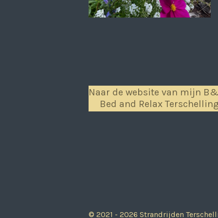
Naar de website van mijn B
Bed and Relax Terschellin
© 2021 - 2026 Strandrijden Terschell