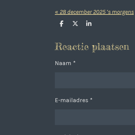
«
28 december 2025 ‘s morgens
D
D
S
e
e
h
l
e
a
Reactie plaatsen
e
l
r
n
e
Naam *
E-mailadres *