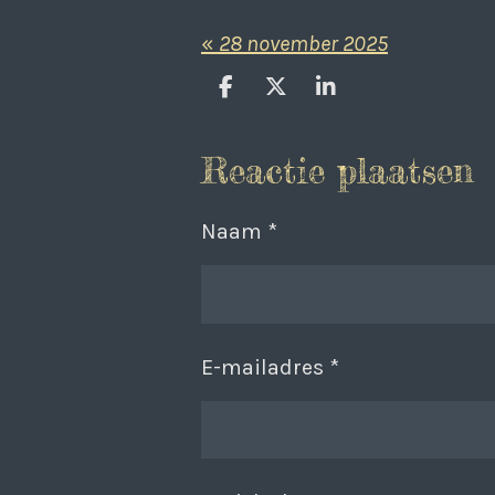
«
28 november 2025
D
D
S
e
e
h
l
e
a
Reactie plaatsen
e
l
r
n
e
Naam *
E-mailadres *