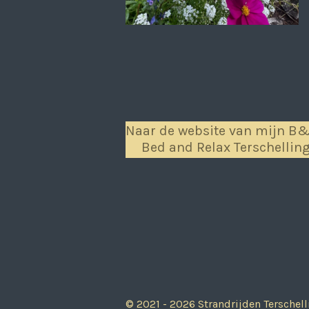
Naar de website van mijn B
Bed and Relax Terschellin
© 2021 - 2026 Strandrijden Terschell