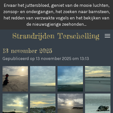
Ervaar het juttersbloed, geniet van de mooie luchten,
Ga
zonsop- en ondergangen, het zoeken naar barnsteen,
direct
het redden van verzwakte vogels en het bekijken van
naar
de nieuwsgierige zeehonden…
de
hoofdinhoud
Strandrijden Terschelling
13 november 2025
Gepubliceerd op 13 november 2025 om 13:13