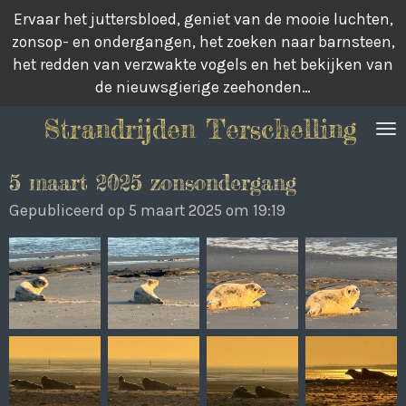
Ervaar het juttersbloed, geniet van de mooie luchten,
Ga
zonsop- en ondergangen, het zoeken naar barnsteen,
direct
het redden van verzwakte vogels en het bekijken van
naar
de nieuwsgierige zeehonden…
de
hoofdinhoud
Strandrijden Terschelling
5 maart 2025 zonsondergang
Gepubliceerd op 5 maart 2025 om 19:19