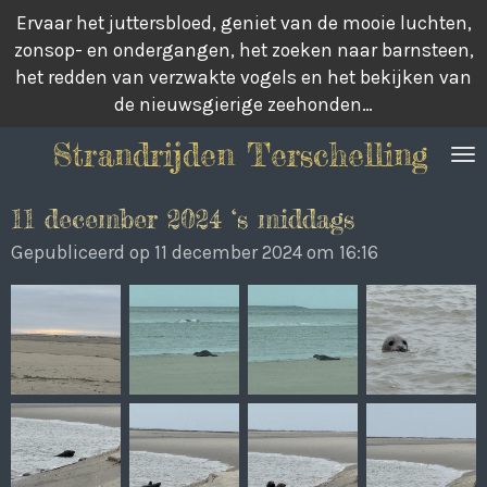
Ervaar het juttersbloed, geniet van de mooie luchten,
Ga
zonsop- en ondergangen, het zoeken naar barnsteen,
direct
het redden van verzwakte vogels en het bekijken van
naar
de nieuwsgierige zeehonden…
de
hoofdinhoud
Strandrijden Terschelling
11 december 2024 ‘s middags
Gepubliceerd op 11 december 2024 om 16:16