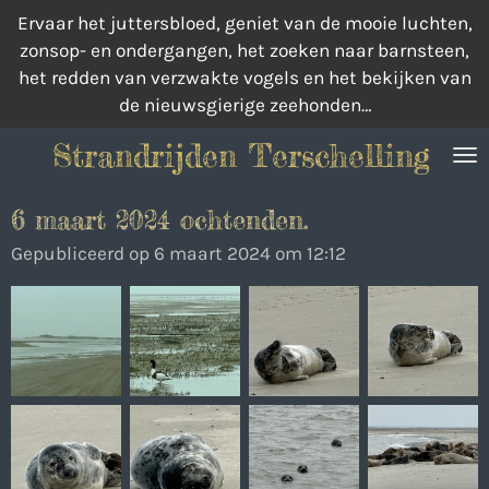
Ervaar het juttersbloed, geniet van de mooie luchten,
Ga
zonsop- en ondergangen, het zoeken naar barnsteen,
direct
het redden van verzwakte vogels en het bekijken van
naar
de nieuwsgierige zeehonden…
de
hoofdinhoud
Strandrijden Terschelling
6 maart 2024 ochtenden.
Gepubliceerd op 6 maart 2024 om 12:12