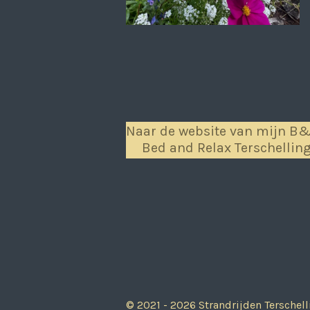
Naar de website van mijn B
Bed and Relax Terschellin
© 2021 - 2026 Strandrijden Terschell