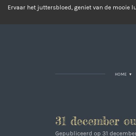
Ga
Ervaar het juttersbloed, geniet van de mooie 
direct
naar
de
hoofdinhoud
HOME
31 december ou
Gepubliceerd op 31 decembe