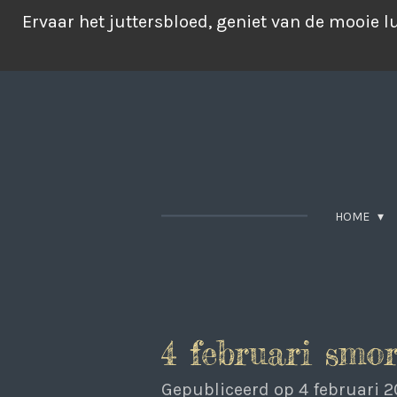
Ga
Ervaar het juttersbloed, geniet van de mooie 
direct
naar
de
hoofdinhoud
HOME
4 februari smo
Gepubliceerd op 4 februari 2