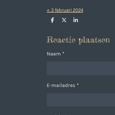
«
3 februari 2024
D
D
S
e
e
h
l
e
a
Reactie plaatsen
e
l
r
n
e
Naam *
E-mailadres *