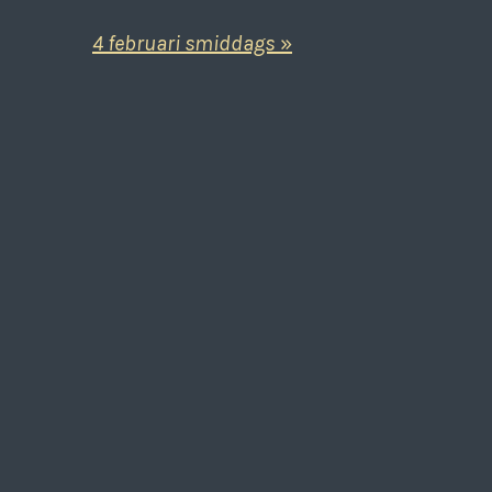
4 februari smiddags
»