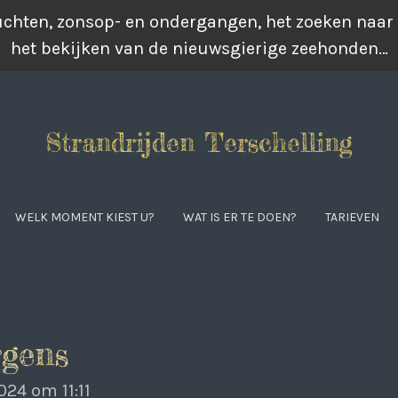
luchten, zonsop- en ondergangen, het zoeken naar
het bekijken van de nieuwsgierige zeehonden…
Strandrijden Terschelling
WELK MOMENT KIEST U?
WAT IS ER TE DOEN?
TARIEVEN
rgens
024 om 11:11