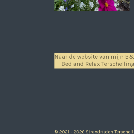
Naar de website van mijn B
Bed and Relax Terschellin
© 2021 - 2026 Strandrijden Terschell