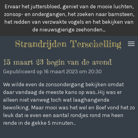
Ervaar het juttersbloed, geniet van de mooie luchten,
Ga
zonsop- en ondergangen, het zoeken naar barnsteen,
direct
het redden van verzwakte vogels en het bekijken van
naar
de nieuwsgierige zeehonden…
de
hoofdinhoud
Strandrijden Terschelling
15 maart 23 begin van de avond
Gepubliceerd op 16 maart 2023 om 20:30
We wilde even de zonsondergang bekijken omdat
daar vandaag de meeste kans op was..Hij was er
alleen niet vanweg toch wat laaghangende
bewolking. Maar mooi was het wel en Boef vond het zo
leuk dat ie even een aantal rondjes rond me heen
rende in de gekke 5 minuten..