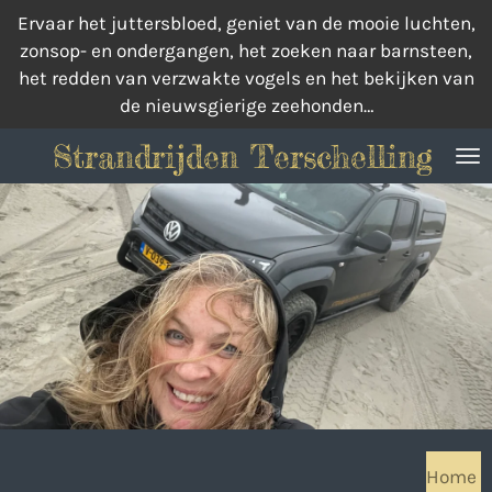
Ervaar het juttersbloed, geniet van de mooie luchten,
Ga
zonsop- en ondergangen, het zoeken naar barnsteen,
direct
het redden van verzwakte vogels en het bekijken van
naar
de nieuwsgierige zeehonden…
de
hoofdinhoud
Strandrijden Terschelling
Home