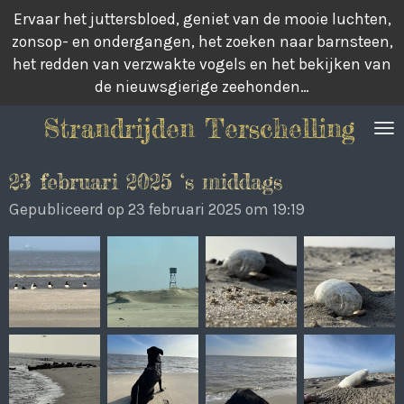
Ervaar het juttersbloed, geniet van de mooie luchten,
Ga
zonsop- en ondergangen, het zoeken naar barnsteen,
direct
het redden van verzwakte vogels en het bekijken van
naar
de nieuwsgierige zeehonden…
de
hoofdinhoud
Strandrijden Terschelling
23 februari 2025 ‘s middags
Gepubliceerd op 23 februari 2025 om 19:19